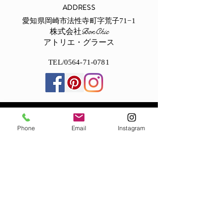
ADDRESS
愛知県岡崎市法性寺町字荒子71−1
​株式会社BonChic
​アトリエ・グラース
TEL/0564-71-0781
Phone
Email
Instagram
OPENING HOURS
平日９：３０〜１８：３０
土日１０：００〜１８：００
毎週木曜日 定休日