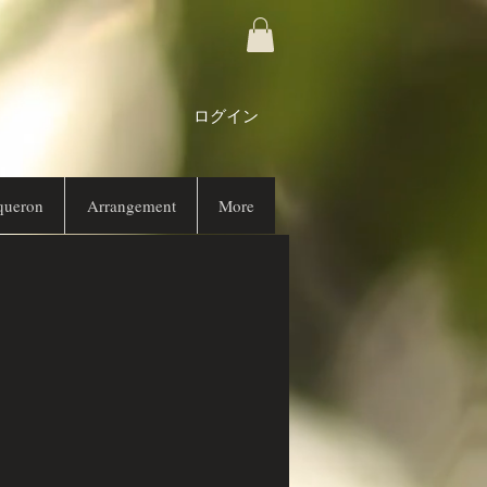
ログイン
queron
Arrangement
More